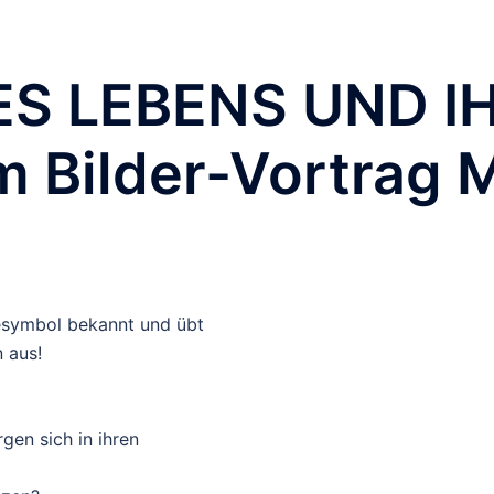
ES LEBENS UND I
 Bilder-Vortrag M
iesymbol bekannt und übt
 aus!
gen sich in ihren